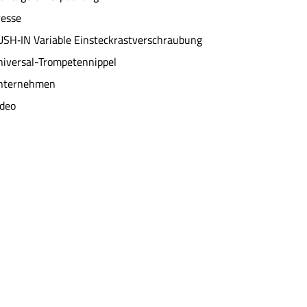
resse
USH‐IN Variable Einsteckrastverschraubung
niversal-Trompetennippel
nternehmen
ideo