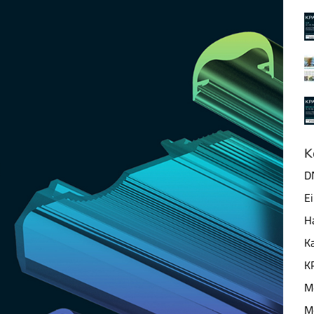
K
D
E
H
K
K
M
M