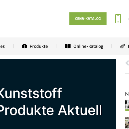
Aktuelles
Produkte
Online-Katalog
CENA-KATALOG
les
Produkte
Online-Katalog
N