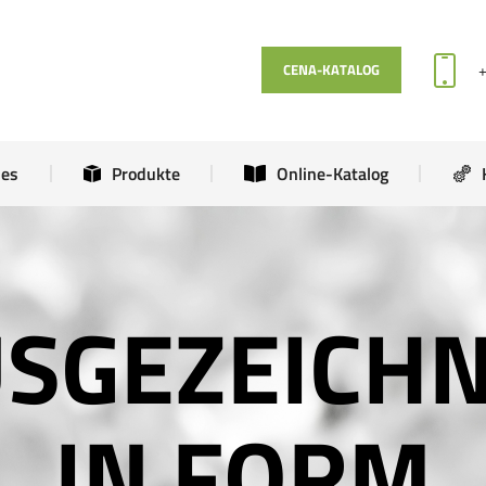
Aktuelles
Produkte
Online-Katalog
CENA-KATALOG
les
Produkte
Online-Katalog
SGEZEICH
IN FORM