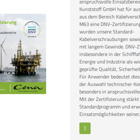
anspruchsvolle Einsatzberei
Kunststoff GmbH hat für au
aus dem Bereich Kabelvers
M63 eine DNV-Zertifizierung 
wurden unsere Standard-
Kabelverschraubungen sowi
mit langem Gewinde. DNV-Ze
insbesondere in der Schifffa
Energie und Industrie als wi
geprüfte Qualität, Sicherhei
Für Anwender bedeutet dies
der Auswahl technischer K
besonders in anspruchsvolle
Mit der Zertifizierung stärk
Standardprogramm und erwe
Einsatzmöglichkeiten seine