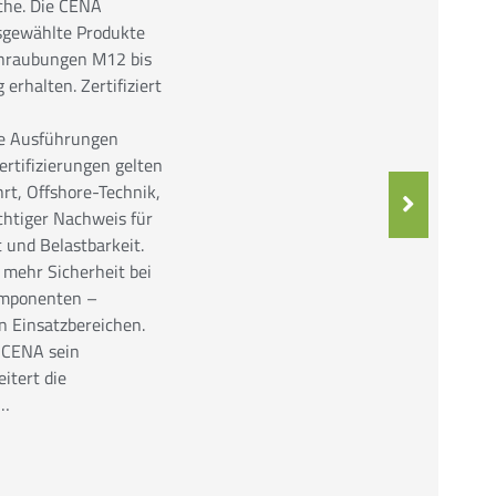
che. Die CENA
sgewählte Produkte
chraubungen M12 bis
erhalten. Zertifiziert
e Ausführungen
rtifizierungen gelten
hrt, Offshore-Technik,
chtiger Nachweis für
t und Belastbarkeit.
 mehr Sicherheit bei
omponenten –
n Einsatzbereichen.
t CENA sein
itert die
r…