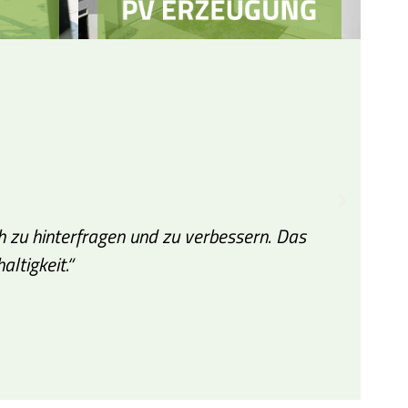
ch zu hinterfragen und zu verbessern. Das
„Du
ltigkeit.“