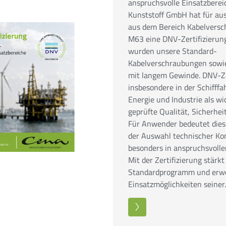
anspruchsvolle Einsatzberei
Kunststoff GmbH hat für au
aus dem Bereich Kabelvers
M63 eine DNV-Zertifizierung 
wurden unsere Standard-
Kabelverschraubungen sowi
mit langem Gewinde. DNV-Ze
insbesondere in der Schifffa
Energie und Industrie als wi
geprüfte Qualität, Sicherhei
Für Anwender bedeutet dies
der Auswahl technischer K
besonders in anspruchsvolle
Mit der Zertifizierung stärk
Standardprogramm und erwe
Einsatzmöglichkeiten seine