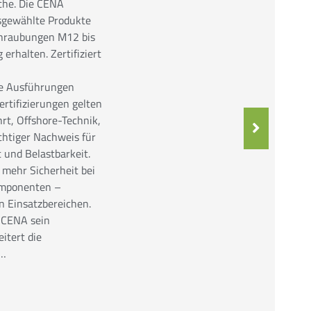
che. Die CENA
sgewählte Produkte
chraubungen M12 bis
erhalten. Zertifiziert
e Ausführungen
rtifizierungen gelten
hrt, Offshore-Technik,
chtiger Nachweis für
t und Belastbarkeit.
 mehr Sicherheit bei
omponenten –
n Einsatzbereichen.
t CENA sein
itert die
r…