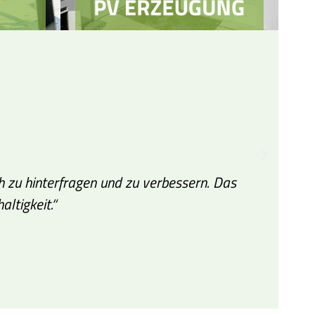
ch zu hinterfragen und zu verbessern. Das
„Du
ltigkeit.“