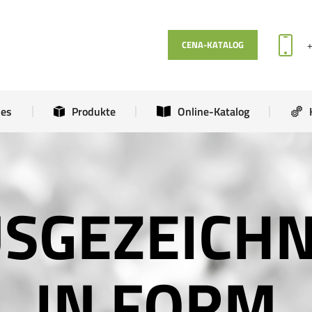
Aktuelles
Produkte
Online-Katalog
CENA-KATALOG
les
Produkte
Online-Katalog
SGEZEICH
IN FORM